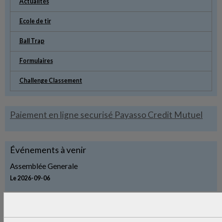
Actualités
Ecole de tir
Ball Trap
Formulaires
Challenge Classement
Paiement en ligne securisé Payasso Credit Mutuel
Événements à venir
Assemblée Generale
Le 2026-09-06
Contact