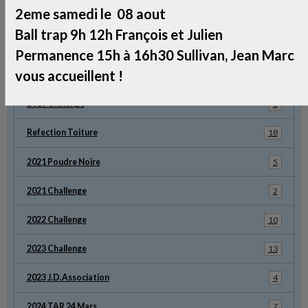
Contacter la CLTS
2eme samedi le 08 aout
Ball trap 9h 12h François et Julien
Album photos
Permanence 15h à 16h30 Sullivan, Jean Marc
vous accueillent !
2014 Challenge
45
2016 Chalange
8
Refection Toiture
18
2021 Poudre Noire
5
2021 Challenge
2
2022 Challenge
10
2023 Challenge
13
2023 J.D.Association
4
2024 TAR 24 Mars
7