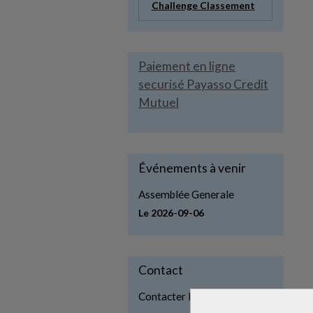
Challenge Classement
Paiement en ligne
securisé Payasso Credit
Mutuel
Événements à venir
Assemblée Generale
Le 2026-09-06
Contact
Contacter la CLTS