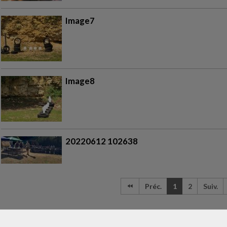
Image7
Image8
20220612 102638
Préc.
1
2
Suiv.