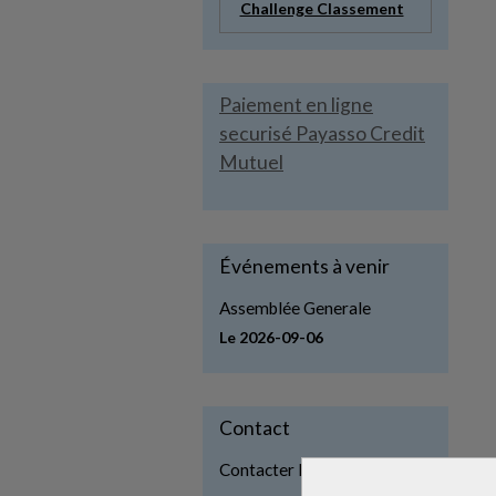
Challenge Classement
Paiement en ligne
securisé Payasso Credit
Mutuel
Événements à venir
Assemblée Generale
Le 2026-09-06
Contact
Contacter la CLTS