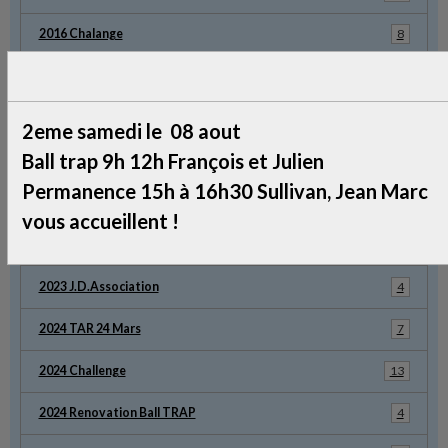
2016 Chalange
8
Refection Toiture
18
2021 Poudre Noire
5
2eme samedi le 08 aout
Ball trap 9h 12h François et Julien
2021 Challenge
2
Permanence 15h à 16h30 Sullivan, Jean Marc
2022 Challenge
10
vous accueillent !
2023 Challenge
13
2023 J.D.Association
4
2024 TAR 24 Mars
7
2024 Challenge
13
2024 Renovation Ball TRAP
4