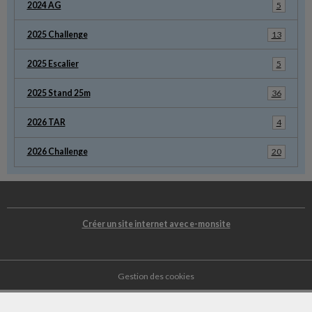
2024 AG
5
2025 Challenge
13
2025 Escalier
5
2025 Stand 25m
36
2026 TAR
4
2026 Challenge
20
Créer un site internet avec e-monsite
Gestion des cookies