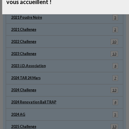
vous accueillent !
Refection Toiture
18
2021 Poudre Noire
5
2021 Challenge
2
2022 Challenge
10
2023 Challenge
13
2023 J.D.Association
4
2024 TAR 24 Mars
7
2024 Challenge
13
2024 Renovation Ball TRAP
4
2024 AG
5
2025 Challenge
13