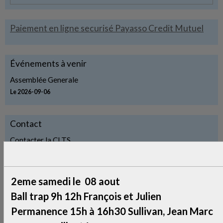
Paiement en ligne securisé Payasso Credit Mutuel
Événements à venir
Assemblée Generale
Le 2026-09-06
Contact
Contacter la CLTS
Album photos
2eme samedi le 08 aout
2014 Challenge
45
Ball trap 9h 12h François et Julien
Permanence 15h à 16h30 Sullivan, Jean Marc
2016 Chalange
8