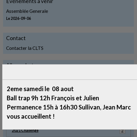
Événements à venir
Assemblée Generale
Le 2026-09-06
Contact
Contacter la CLTS
Album photos
2014 Challenge
45
2eme samedi le 08 aout
2016 Chalange
8
Ball trap 9h 12h François et Julien
Refection Toiture
18
Permanence 15h à 16h30 Sullivan, Jean Marc
vous accueillent !
2021 Poudre Noire
5
2021 Challenge
2