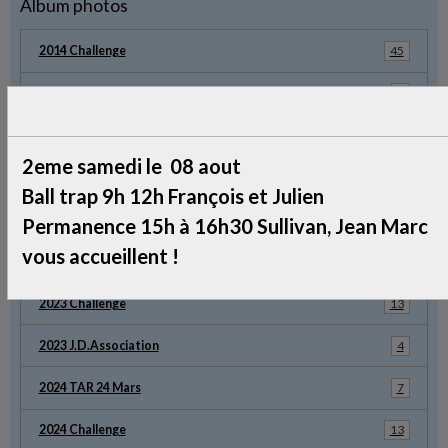
Album photos
2014 Challenge
45
2016 Chalange
8
Refection Toiture
18
2eme samedi le 08 aout
2021 Poudre Noire
5
Ball trap 9h 12h François et Julien
2021 Challenge
2
Permanence 15h à 16h30 Sullivan, Jean Marc
vous accueillent !
2022 Challenge
10
2023 Challenge
13
2023 J.D.Association
4
2024 TAR 24 Mars
7
2024 Challenge
13