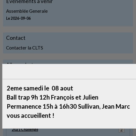
Événements à venir
Assemblée Generale
Le 2026-09-06
Contact
Contacter la CLTS
Album photos
2014 Challenge
45
2eme samedi le 08 aout
2016 Chalange
8
Ball trap 9h 12h François et Julien
Refection Toiture
18
Permanence 15h à 16h30 Sullivan, Jean Marc
vous accueillent !
2021 Poudre Noire
5
2021 Challenge
2